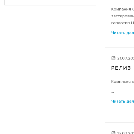
Компания G
тестирован
гаплотип HH
Читать да
21.07.20
РЕЛИЗ 
Комплексн
...
Читать да
15.07.20