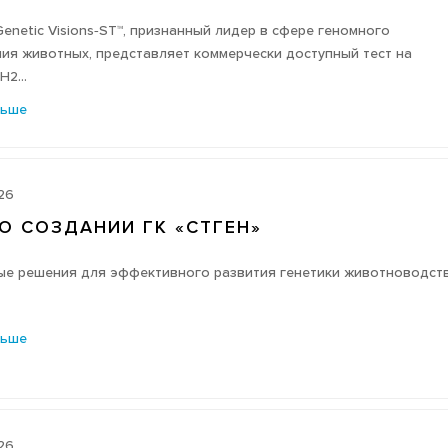
enetic Visions‑ST™, признанный лидер в сфере геномного
ия животных, представляет коммерчески доступный тест на
2...
льше
26
О СОЗДАНИИ ГК «СТГЕН»
ые решения для эффективного развития генетики животноводст
льше
26