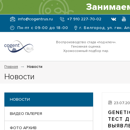
Занимаем
info@cogentrus.ru
+7 910 227-70-02
Пн-пт с 09-00 до 18-00
г. Белгород, ул. ген. А
Воспроизводство стада «под ключ».
Геномная оценка.
Хромосомный подбор пар.
Главная
Новости
Новости
НОВОСТИ
23.07.2
GENETI
ВИДЕО ГАЛЕРЕЯ
ТЕСТ 
ВЫЯВЛ
ФОТО АРХИВ