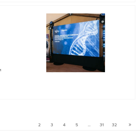
и
1
2
3
4
5
...
31
32