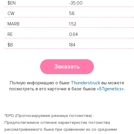
$EN
-35.00
CW
58
MARB
1.52
RE
0.64
$B
184
Заказать
Полную информацию о быке
Thunderstruck
вы можете
посмотреть в его карточке в базе быков
«STgenetics».
*EPD (Прогнозируемая разница потомства) -
Предполагаемое отличие характеристик потомства
рассматриваемого быка при сравнении их со средними