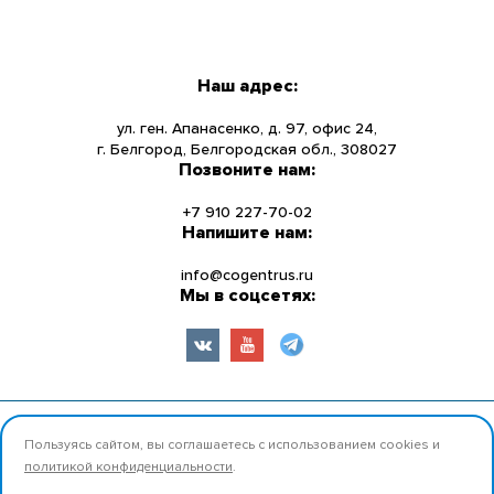
МЕНЮ
КАТАЛОГ
Наш адрес:
О КОМПАНИИ
ул. ген. Апанасенко, д. 97, офис 24,
г. Белгород, Белгородская обл., 308027
Позвоните нам:
НОВОСТИ
+7 910 227-70-02
УСЛУГИ
Напишите нам:
info@cogentrus.ru
ИНФОРМАЦИЯ
Мы в соцсетях:
КОНТАКТЫ
© 2026 ООО «Коджент Рус» Все права защищены.
Пользуясь сайтом, вы соглашаетесь с использованием cookies и
политикой конфиденциальности
.
Разработано:
Продвижение