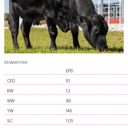
551AN01766
EPD
CED
10
BW
1.2
WW
86
YW
146
SC
1.05