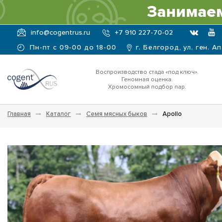
Занимаем
info@cogentrus.ru
+7 910 227-70-02
Пн-пт с 09-00 до 18-00
г. Белгород, ул. ген. А
Воспроизводство стада «под ключ».
Геномная оценка.
Хромосомный подбор пар.
Главная
Каталог
Семя мясных быков
Apollo