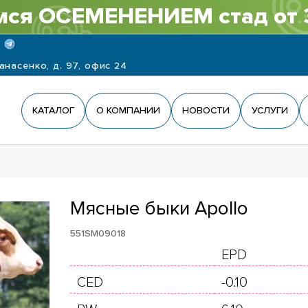
ся ОСЕМЕНЕНИЕМ стад от 
панасенко, д. 97, офис 24
КАТАЛОГ
О КОМПАНИИ
НОВОСТИ
УСЛУГИ
Мясные быки Apollo
551SM09018
EPD
CED
-0.10