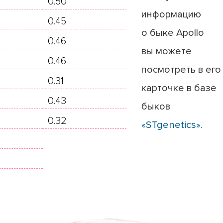
0.50
информацию
0.45
о быке Apollo
0.46
вы можете
0.46
посмотреть в его
0.31
карточке в базе
0.43
быков
0.32
«STgenetics».