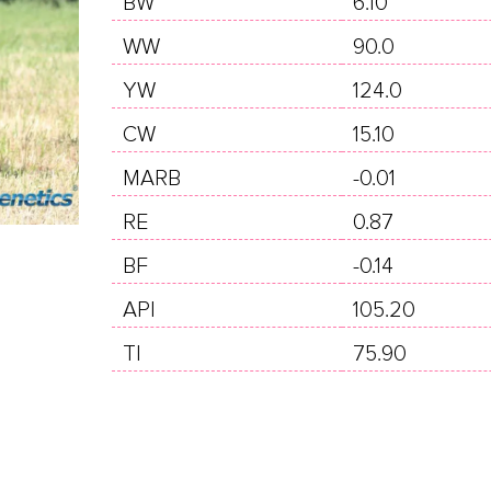
BW
6.10
WW
90.0
YW
124.0
CW
15.10
MARB
-0.01
RE
0.87
BF
-0.14
API
105.20
TI
75.90