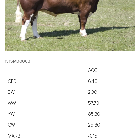
151SM00003
ACC
CED
6.40
BW
2.30
WW
57.70
YW
85.30
CW
25.80
MARB
-0.15