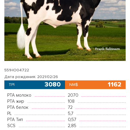
551HO04722
Дата рождения: 2021/02/26
3080
1162
TPI
NM$
PTA молоко
2070
PTA жир
108
PTA белок
72
PL
5,7
PTA Тип
0,57
SCS
2,85