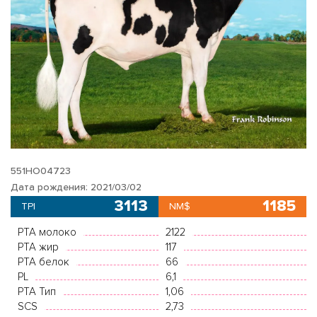
551HO04723
Дата рождения: 2021/03/02
3113
1185
TPI
NM$
PTA молоко
2122
PTA жир
117
PTA белок
66
PL
6,1
PTA Тип
1,06
SCS
2,73