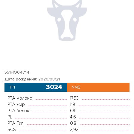
551HO04714
Дата рождения: 2020/08/21
3024
TPI
NM$
PTA молоко
1753
PTA жир
119
PTA белок
69
PL
4,6
PTA Тип
0,81
SCS
2,92