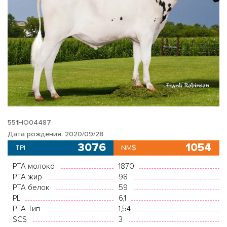
551HO04487
Дата рождения: 2020/09/28
3076
1054
TPI
NM$
PTA молоко
1870
PTA жир
98
PTA белок
59
PL
6,1
PTA Тип
1,54
SCS
3