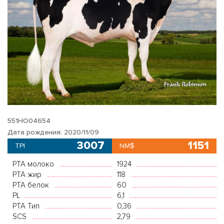
551HO04654
Дата рождения: 2020/11/09
3007
1151
TPI
NM$
PTA молоко
1924
PTA жир
118
PTA белок
60
PL
6,1
PTA Тип
0,36
SCS
2,79