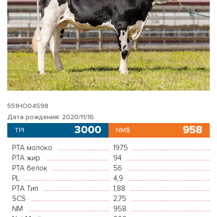
551HO04598
Дата рождения: 2020/11/16
3000
958
TPI
NM$
PTA молоко
1975
PTA жир
94
PTA белок
56
PL
4,9
PTA Тип
1,88
SCS
2,75
NM
958