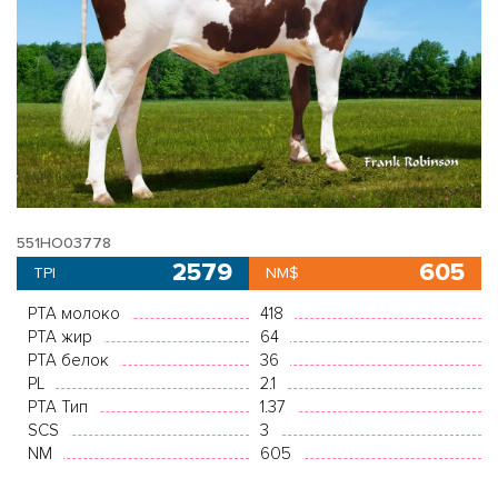
551HO03778
2579
605
TPI
NM$
PTA молоко
418
PTA жир
64
PTA белок
36
PL
2.1
PTA Тип
1.37
SCS
3
NM
605