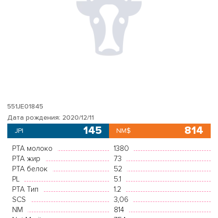
551JE01845
Дата рождения: 2020/12/11
145
814
JPI
NM$
PTA молоко
1380
PTA жир
73
PTA белок
52
PL
5.1
PTA Тип
1.2
SCS
3,06
NM
814