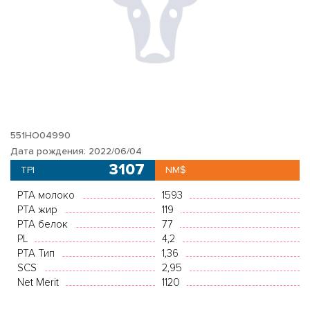
551HO04990
Дата рождения: 2022/06/04
3107
TPI
NM$
PTA молоко
1593
PTA жир
119
PTA белок
77
PL
4,2
PTA Тип
1,36
SCS
2,95
Net Merit
1120