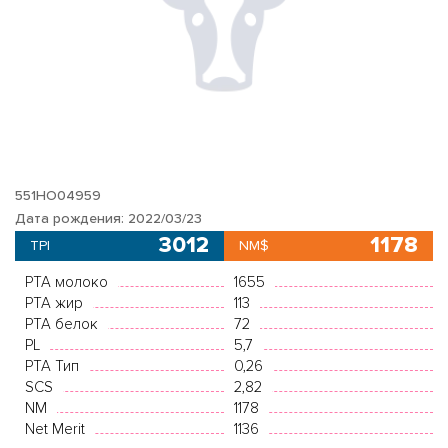
551HO04959
Дата рождения: 2022/03/23
3012
1178
TPI
NM$
PTA молоко
1655
PTA жир
113
PTA белок
72
PL
5,7
PTA Тип
0,26
SCS
2,82
NM
1178
Net Merit
1136