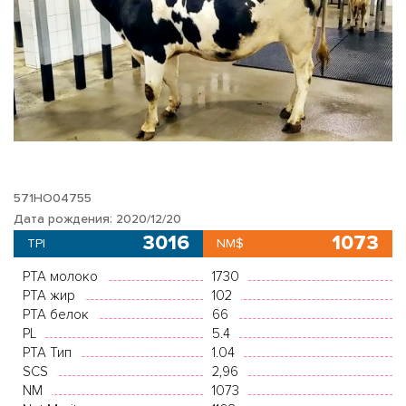
571HO04755
Дата рождения: 2020/12/20
3016
1073
TPI
NM$
PTA молоко
1730
PTA жир
102
PTA белок
66
PL
5.4
PTA Тип
1.04
SCS
2,96
NM
1073