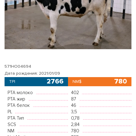
571HO04694
Дата рождения: 2021/01/09
2766
780
TPI
NM$
PTA молоко
402
PTA жир
87
PTA белок
46
PL
3,5
PTA Тип
0,78
SCS
2,84
NM
780