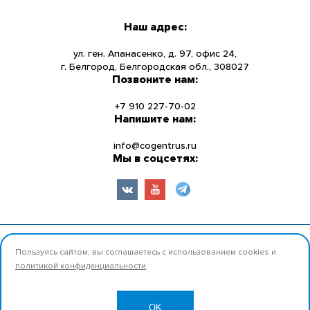
КАТАЛОГ
Наш адрес:
О КОМПАНИИ
ул. ген. Апанасенко, д. 97, офис 24,
г. Белгород, Белгородская обл., 308027
Позвоните нам:
НОВОСТИ
+7 910 227-70-02
УСЛУГИ
Напишите нам:
info@cogentrus.ru
ИНФОРМАЦИЯ
Мы в соцсетях:
КОНТАКТЫ
© 2026 ООО «Коджент Рус» Все права защищены.
Пользуясь сайтом, вы соглашаетесь с использованием cookies и
политикой конфиденциальности
.
Разработано:
Продвижение
OK