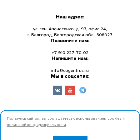
КАТАЛОГ
Наш адрес:
О КОМПАНИИ
ул. ген. Апанасенко, д. 97, офис 24,
г. Белгород, Белгородская обл., 308027
Позвоните нам:
НОВОСТИ
+7 910 227-70-02
УСЛУГИ
Напишите нам:
info@cogentrus.ru
ИНФОРМАЦИЯ
Мы в соцсетях:
КОНТАКТЫ
© 2026 ООО «Коджент Рус» Все права защищены.
Пользуясь сайтом, вы соглашаетесь с использованием cookies и
политикой конфиденциальности
.
Разработано:
Продвижение