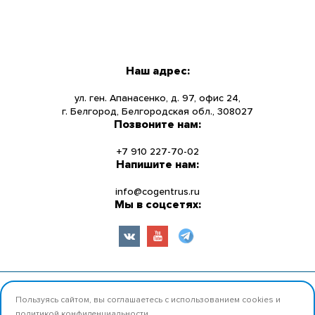
МЕНЮ
КАТАЛОГ
Наш адрес:
О КОМПАНИИ
ул. ген. Апанасенко, д. 97, офис 24,
г. Белгород, Белгородская обл., 308027
Позвоните нам:
НОВОСТИ
+7 910 227-70-02
УСЛУГИ
Напишите нам:
info@cogentrus.ru
ИНФОРМАЦИЯ
Мы в соцсетях:
КОНТАКТЫ
© 2026 ООО «Коджент Рус» Все права защищены.
Пользуясь сайтом, вы соглашаетесь с использованием cookies и
политикой конфиденциальности
.