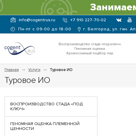
Занимаем
info@cogentrus.ru
+7 910 227-70-02
Пн-пт с 09-00 до 18-00
г. Белгород, ул. ген. А
Воспроизводство стада «под ключ».
Геномная оценка.
Хромосомный подбор пар.
Главная
Услуги
Туровое ИО
Туровое ИО
ВОСПРОИЗВОДСТВО СТАДА «ПОД
КЛЮЧ»
ГЕНОМНАЯ ОЦЕНКА ПЛЕМЕННОЙ
ЦЕННОСТИ