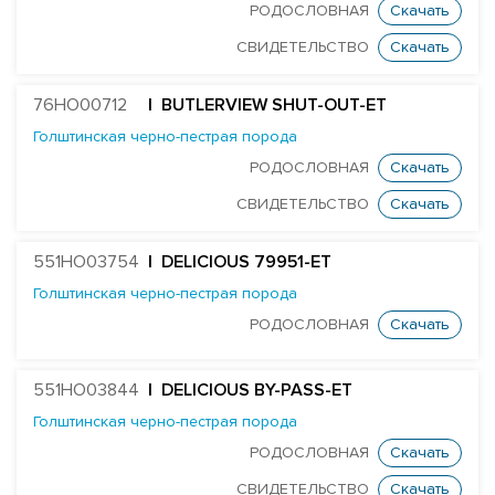
РОДОСЛОВНАЯ
Скачать
X DF Supersire Pledge-ET
СВИДЕТЕЛЬСТВО
Скачать
X Redrock-View Klutch-ET
EDG Coin Reuben 25004-ET
76HO00712
| BUTLERVIEW SHUT-OUT-ET
ST Gen Noble Abbotsford
Голштинская черно-пестрая порода
KCCK Pet Adidas-Red-ET
РОДОСЛОВНАЯ
Скачать
ST Genomicpro Apollo-Ets
СВИДЕТЕЛЬСТВО
Скачать
Farnear Aundre-ET
551HO03754
| DELICIOUS 79951-ET
Our-Favorite author
Голштинская черно-пестрая порода
B52-ET_EDG
РОДОСЛОВНАЯ
Скачать
EDG SYMP BALDWYN 8198-ET
Edg Mogul Barclay 25000-ET
551HO03844
| DELICIOUS BY-PASS-ET
STANTONS BLUNDER 3520-ET
Голштинская черно-пестрая порода
OCONNORS BOMBER PP-ET
РОДОСЛОВНАЯ
Скачать
ST GEN NOBLE BRUNOY-ET
СВИДЕТЕЛЬСТВО
Скачать