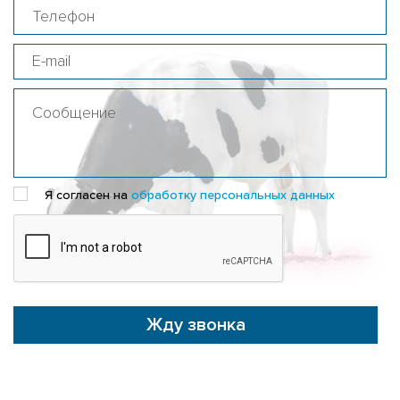
ST GENOMICPRO LUBY-ET
EDG RANSOM LUCENT 8275-ET
EDG UNO MAC 1393-ET
MR GENOSOURCE TROY MADALYON
ST GEN CHIEF MADDEN
PINE-TREE MAGNAVOX-TW
ROSYLANE-LLC SS MARVEL-ET
Я согласен на
обработку персональных данных
FARNEAR B-BOB MASTER-ET
RI-VAL-RE MOD MCCORD-P-ET
ST GEN MEGA-RAM 10406-ET
ST GEN MEGA-SNAP 10388-ET
Жду звонка
EDG DIRECTOR MEINO-ET
DELICIOUS HN METZ-ET
MORNINGVIEW MIXTURE-ET