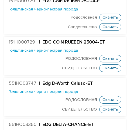
151HO00729
|
EDG Coin Reuben 25004-ET
EDG JABIR GAMBLER 57455-ET
Голштинская черно-пестрая порода
EDG TANGO GASKET 57590-ET
Родословная
Скачать
ST GENOMICPRO GRANT-ET
Свидетельство
Скачать
FARNEAR HAMMOND-ET
MR D-WORTH BRISTOL-ET
151HO00729
| EDG COIN RUEBEN 25004-ET
Голштинская черно-пестрая порода
LEXVOLD SS CAHILL-ET
РОДОСЛОВНАЯ
Скачать
EDG DELTA-CHANCE-ET
СВИДЕТЕЛЬСТВО
Скачать
FARNEAR DELTA DENSTONE-ET
MR RUBICON DYNASTY-ET
551HO03747
| Edg D-Worth Caluso-ET
MR WINGS FLYER-ET
Голштинская черно-пестрая порода
DELICIOUS CHARL HARDBALL-ET
РОДОСЛОВНАЯ
Скачать
WINSTAR CRIM MERVEN-ET
СВИДЕТЕЛЬСТВО
Скачать
MR SPRING NIGHTSKY-ET
551HO03360
| EDG DELTA-CHANCE-ET
TJR MODESTY RIDLEY-ET