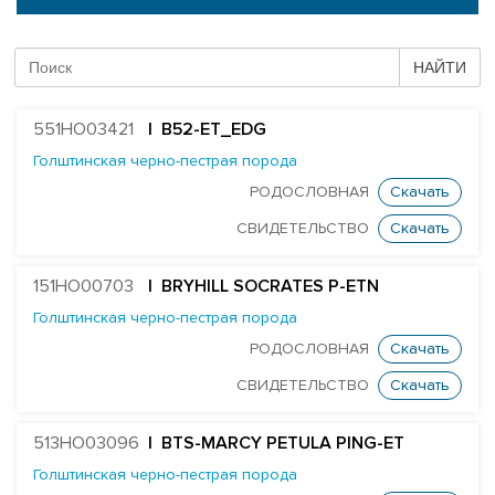
БЫКИ COGENT
НАЙТИ
БЫКИ STGEN
551HO03421
| B52-ET_EDG
Абердин-ангусская порода
Голштинская черно-пестрая порода
Айрширская порода
РОДОСЛОВНАЯ
Скачать
Голштинская красно-пестрая порода
СВИДЕТЕЛЬСТВО
Скачать
Голштинская черно-пестрая порода
151HO00703
| BRYHILL SOCRATES P-ETN
ST Genomicpro Dealer-ET
Голштинская черно-пестрая порода
Mr Dds Mt Hondo 54778-ET
РОДОСЛОВНАЯ
Скачать
Farnear-Tr Mega-Show-TW
СВИДЕТЕЛЬСТВО
Скачать
X Farnear Delco Picante-ET
Farnear Mega-Man 119-ET
513HO03096
| BTS-MARCY PETULA PING-ET
Голштинская черно-пестрая порода
Mr Mega-Dare 54596-ET