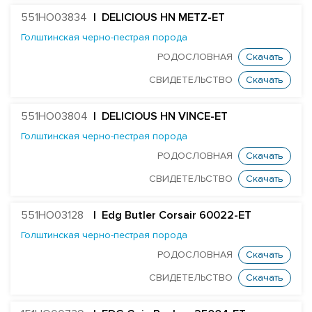
MR SUPERHERO DEDICATE-ET
551HO03834
| DELICIOUS HN METZ-ET
MR OAK DELCO 57279-ET
Голштинская черно-пестрая порода
DELICIOUS 79951-ET
РОДОСЛОВНАЯ
Скачать
Farnear Delta-Beta 241-ET
СВИДЕТЕЛЬСТВО
Скачать
FARNEAR-BH DELTA-GAMMA-ET
551HO03804
| DELICIOUS HN VINCE-ET
MR UNO DESIGN 1428-ET
Голштинская черно-пестрая порода
RONELEE MIDNIGHT DETOUR-ET
РОДОСЛОВНАЯ
Скачать
T-GEN-AC DIXIELAND-ET
СВИДЕТЕЛЬСТВО
Скачать
ST GEN NOBLE DUBAI-ET
ST GEN MT EDGE 67446-ET
551HO03128
| Edg Butler Corsair 60022-ET
STANTONS ELAPSE 6815-ET
Голштинская черно-пестрая порода
РОДОСЛОВНАЯ
Скачать
T-GEN-AC DIXIE EXPOSURE-ET
СВИДЕТЕЛЬСТВО
Скачать
FARNEAR-TBR-BH FLAMER-ET
ST GEN DW GALILEO-ET