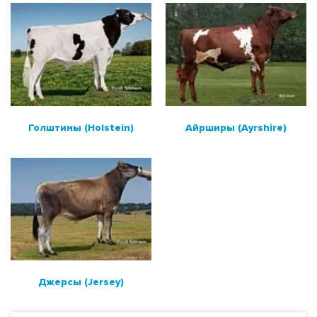
Айрширы (Ayrshire)
Джерсы (Jersey)
МЯСНЫЕ БЫКИ
РОССИЙСКОЕ ПРОИЗВОДСТВО
Голштины (Holstein)
Айрширы (Ayrshire)
МЯСНЫЕ БЫКИ ДЛЯ МОЛОЧНЫХ СТАД
ПОИСК БЫКОВ ПО НОМЕРУ ИЛИ КЛИЧКЕ
РАСХОДНЫЕ МАТЕРИАЛЫ И ОБОРУДОВАНИЕ
Джерсы (Jersey)