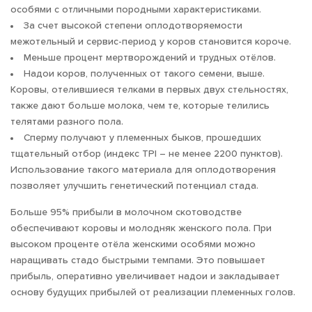
особями с отличными породными характеристиками.
За счет высокой степени оплодотворяемости
межотельный и сервис-период у коров становится короче.
Меньше процент мертворождений и трудных отёлов.
Надои коров, полученных от такого семени, выше.
Коровы, отелившиеся телками в первых двух стельностях,
также дают больше молока, чем те, которые телились
телятами разного пола.
Сперму получают у племенных быков, прошедших
тщательный отбор (индекс TPI – не менее 2200 пунктов).
Использование такого материала для оплодотворения
позволяет улучшить генетический потенциал стада.
Больше 95% прибыли в молочном скотоводстве
обеспечивают коровы и молодняк женского пола. При
высоком проценте отёла женскими особями можно
наращивать стадо быстрыми темпами. Это повышает
прибыль, оперативно увеличивает надои и закладывает
основу будущих прибылей от реализации племенных голов.