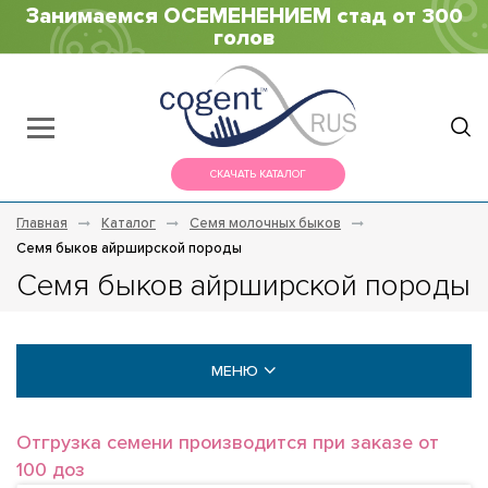
Занимаемся ОСЕМЕНЕНИЕМ стад от 300
голов
СКАЧАТЬ КАТАЛОГ
Главная
Каталог
Семя молочных быков
Семя быков айрширской породы
Семя быков айрширской породы
МЕНЮ
МОЛОЧНЫЕ БЫКИ
Отгрузка семени производится при заказе от
100 доз
Голштины (Holstein)