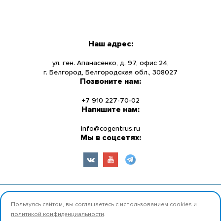
МЕНЮ
КАТАЛОГ
Наш адрес:
О КОМПАНИИ
ул. ген. Апанасенко, д. 97, офис 24,
г. Белгород, Белгородская обл., 308027
Позвоните нам:
НОВОСТИ
+7 910 227-70-02
УСЛУГИ
Напишите нам:
info@cogentrus.ru
ИНФОРМАЦИЯ
Мы в соцсетях:
КОНТАКТЫ
© 2026 ООО «Коджент Рус» Все права защищены.
Пользуясь сайтом, вы соглашаетесь с использованием cookies и
политикой конфиденциальности
.