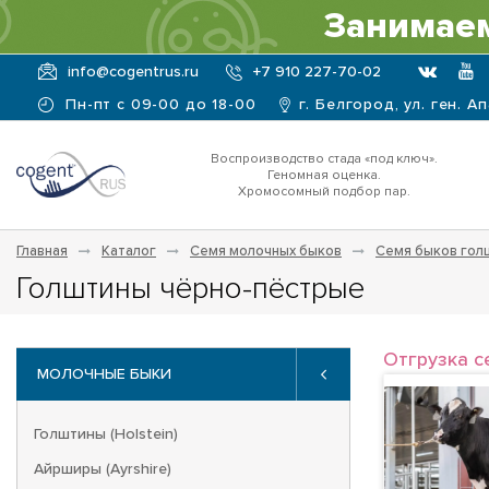
Занимаем
info@cogentrus.ru
+7 910 227-70-02
Пн-пт с 09-00 до 18-00
г. Белгород, ул. ген. А
Воспроизводство стада «под ключ».
Геномная оценка.
Хромосомный подбор пар.
Главная
Каталог
Семя молочных быков
Семя быков гол
Голштины чёрно-пёстрые
Отгрузка с
МОЛОЧНЫЕ БЫКИ
Голштины (Holstein)
Айрширы (Ayrshire)