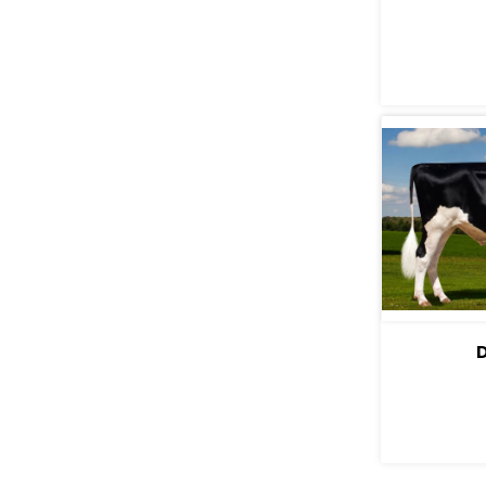
ПО
D
ПО