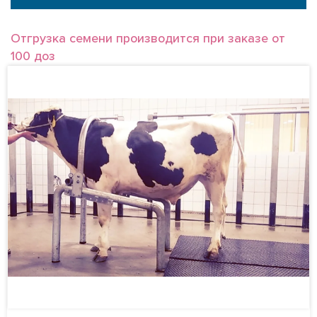
МОЛОЧНЫЕ БЫКИ
Отгрузка семени производится при заказе от
100 доз
МЯСНЫЕ БЫКИ
РОССИЙСКОЕ ПРОИЗВОДСТВО
Мясные быки
Молочные быки
МЯСНЫЕ БЫКИ ДЛЯ МОЛОЧНЫХ СТАД
ПОИСК БЫКОВ ПО НОМЕРУ ИЛИ КЛИЧКЕ
РАСХОДНЫЕ МАТЕРИАЛЫ И ОБОРУДОВАНИЕ