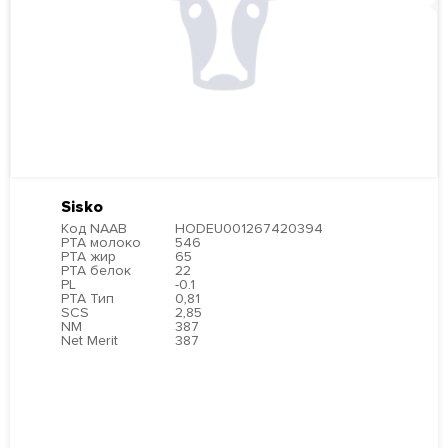
Sisko
Код NAAB
HODEU001267420394
PTA молоко
546
PTA жир
65
PTA белок
22
PL
-0.1
PTA Тип
0,81
SCS
2,85
NM
387
Net Merit
387
ПОДРОБНЕЕ