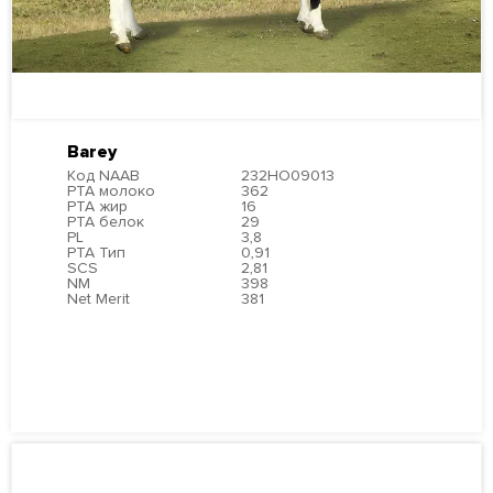
Barey
Код NAAB
232HO09013
PTA молоко
362
PTA жир
16
PTA белок
29
PL
3,8
PTA Тип
0,91
SCS
2,81
NM
398
Net Merit
381
ПОДРОБНЕЕ