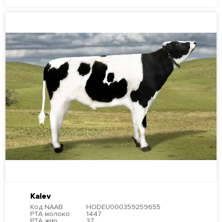
Kalev
Код NAAB
HODEU000359259655
PTA молоко
1447
PTA жир
37