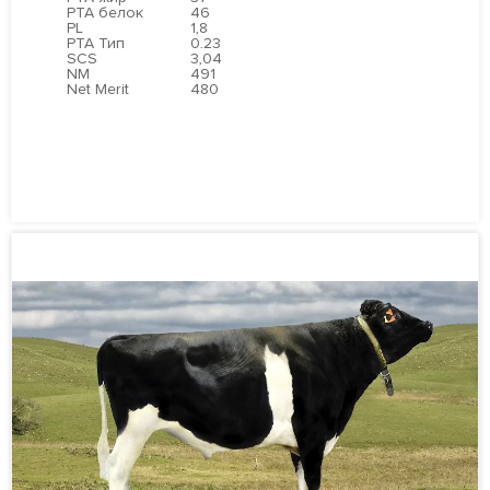
PTA белок
46
PL
1,8
PTA Тип
0.23
SCS
3,04
NM
491
Net Merit
480
ПОДРОБНЕЕ