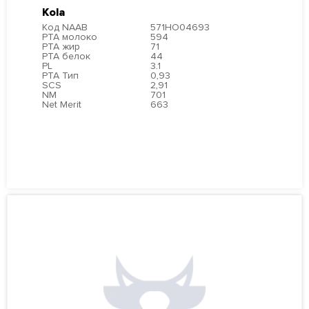
Kola
Код NAAB
571HO04693
PTA молоко
594
PTA жир
71
PTA белок
44
PL
3.1
PTA Тип
0,93
SCS
2,91
NM
701
Net Merit
663
ПОДРОБНЕЕ