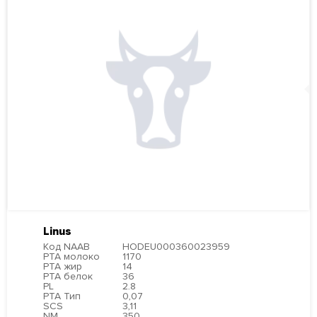
Linus
Код NAAB
HODEU000360023959
PTA молоко
1170
PTA жир
14
PTA белок
36
PL
2.8
PTA Тип
0,07
SCS
3,11
NM
350