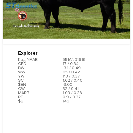
Explorer
Код NAAB
551AN01616
CED
17 / 0.34
BW
-3.1 / 0.49
WW
65 / 0.42
YW
113 / 0.37
SC
1.02 / 0.40
$EN
-3.00
CW
32 / 0.41
MARB
1.03 / 0.38
RE
0.9 / 0.37
$B
149
ПОДРОБНЕЕ