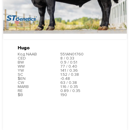
Hugo
Код NAAB
551AN01760
CED
8 / 0.33
BW
0.9 / 0.51
WW
77 / 0.40
YW
141 / 0.36
SC
1.52 / 0.38
$EN
-0.48
CW
63 / 0.38
MARB
1.16 / 0.35
RE
0.89 / 0.35
$B
190
ПОДРОБНЕЕ