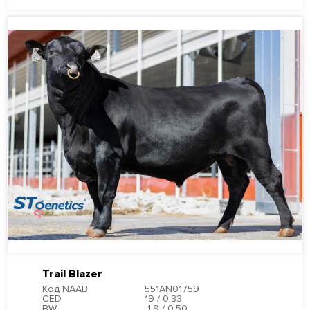
Trail Blazer
Код NAAB
551AN01759
CED
19 / 0.33
BW
-1.9 / 0.50