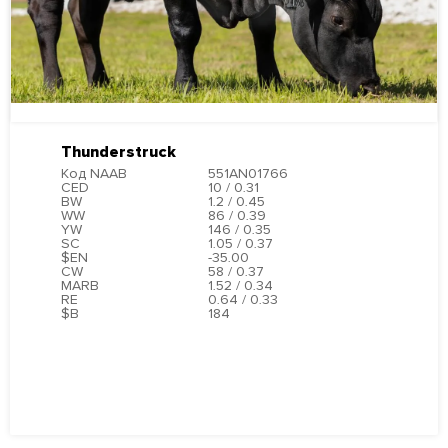
Thunderstruck
Код NAAB
551AN01766
CED
10 / 0.31
BW
1.2 / 0.45
WW
86 / 0.39
YW
146 / 0.35
SC
1.05 / 0.37
$EN
-35.00
CW
58 / 0.37
MARB
1.52 / 0.34
RE
0.64 / 0.33
$B
184
ПОДРОБНЕЕ