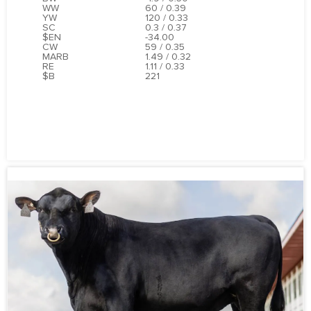
WW
60 / 0.39
YW
120 / 0.33
SC
0.3 / 0.37
$EN
-34.00
CW
59 / 0.35
MARB
1.49 / 0.32
RE
1.11 / 0.33
$B
221
ПОДРОБНЕЕ