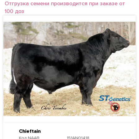
Отгрузка семени производится при заказе от
100 доз
МЯСНЫЕ БЫКИ
Монбельярдская порода
Лимузины
Герефорды
Симментальская порода
Вагю
Ангусы
Шароле
РОССИЙСКОЕ ПРОИЗВОДСТВО
МЯСНЫЕ БЫКИ ДЛЯ МОЛОЧНЫХ СТАД
Chieftain
Код NAAB
151AN01418
ПОИСК БЫКОВ ПО НОМЕРУ ИЛИ КЛИЧКЕ