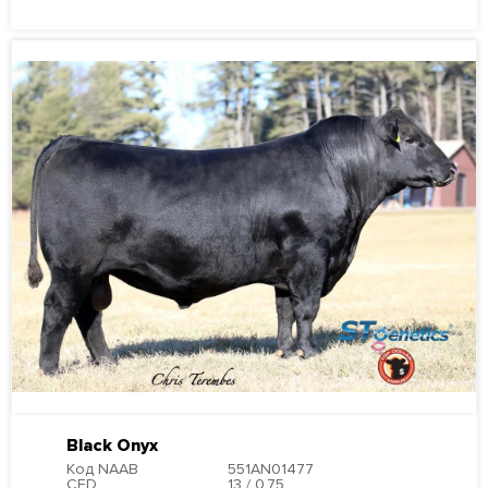
Black Onyx
Код NAAB
551AN01477
CED
13 / 0.75