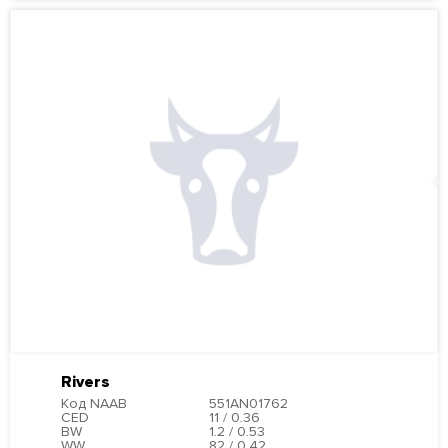
Rivers
Код NAAB
551AN01762
CED
11 / 0.36
BW
1.2 / 0.53
WW
82 / 0.42