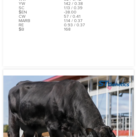
YW
142 / 0.38
SC
1.13 / 0.39
$EN
-38.00
CW
57 / 0.41
MARB
1.14 / 0.37
RE
0.93 / 0.37
$B
168
ПОДРОБНЕЕ