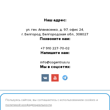
МЕНЮ
КАТАЛОГ
Наш адрес:
О КОМПАНИИ
ул. ген. Апанасенко, д. 97, офис 24,
г. Белгород, Белгородская обл., 308027
Позвоните нам:
НОВОСТИ
+7 910 227-70-02
УСЛУГИ
Напишите нам:
info@cogentrus.ru
ИНФОРМАЦИЯ
Мы в соцсетях:
КОНТАКТЫ
© 2026 ООО «Коджент Рус» Все права защищены.
Пользуясь сайтом, вы соглашаетесь с использованием cookies и
политикой конфиденциальности
.