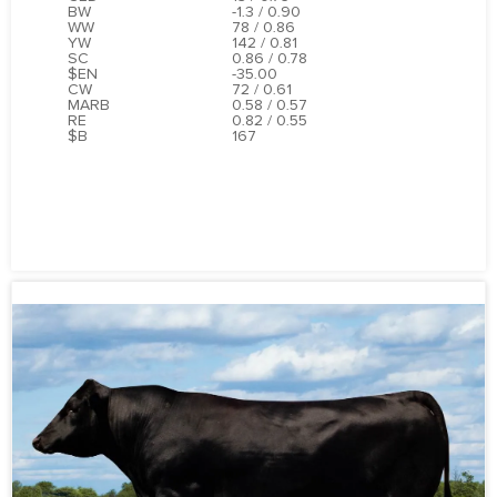
BW
-1.3 / 0.90
WW
78 / 0.86
YW
142 / 0.81
SC
0.86 / 0.78
$EN
-35.00
CW
72 / 0.61
MARB
0.58 / 0.57
RE
0.82 / 0.55
$B
167
ПОДРОБНЕЕ