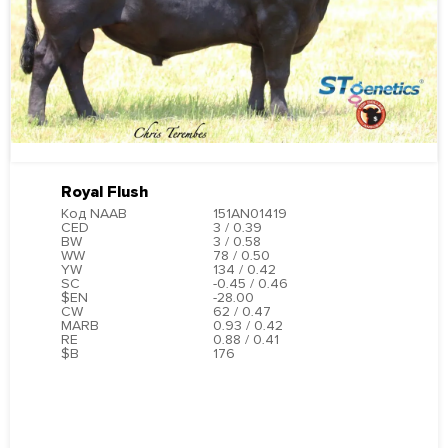
Royal Flush
Код NAAB
151AN01419
CED
3 / 0.39
BW
3 / 0.58
WW
78 / 0.50
YW
134 / 0.42
SC
-0.45 / 0.46
$EN
-28.00
CW
62 / 0.47
MARB
0.93 / 0.42
RE
0.88 / 0.41
$B
176
ПОДРОБНЕЕ