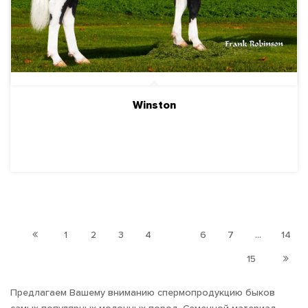
Winston
ПОДРОБНЕЕ
1
2
3
4
5
6
7
...
14
15
Предлагаем Вашему вниманию спермопродукцию быков