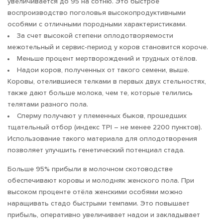
увеличивается до 95 на сотню. Это быстрое
воспроизводство поголовья высокопродуктивными
особями с отличными породными характеристиками.
За счет высокой степени оплодотворяемости
межотельный и сервис-период у коров становится короче.
Меньше процент мертворождений и трудных отёлов.
Надои коров, полученных от такого семени, выше.
Коровы, отелившиеся телками в первых двух стельностях,
также дают больше молока, чем те, которые телились
телятами разного пола.
Сперму получают у племенных быков, прошедших
тщательный отбор (индекс TPI – не менее 2200 пунктов).
Использование такого материала для оплодотворения
позволяет улучшить генетический потенциал стада.
Больше 95% прибыли в молочном скотоводстве
обеспечивают коровы и молодняк женского пола. При
высоком проценте отёла женскими особями можно
наращивать стадо быстрыми темпами. Это повышает
прибыль, оперативно увеличивает надои и закладывает