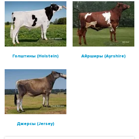
Айрширы (Ayrshire)
Джерсы (Jersey)
МЯСНЫЕ БЫКИ
РОССИЙСКОЕ ПРОИЗВОДСТВО
Голштины (Holstein)
Айрширы (Ayrshire)
МЯСНЫЕ БЫКИ ДЛЯ МОЛОЧНЫХ СТАД
ПОИСК БЫКОВ ПО НОМЕРУ ИЛИ КЛИЧКЕ
РАСХОДНЫЕ МАТЕРИАЛЫ И ОБОРУДОВАНИЕ
Джерсы (Jersey)