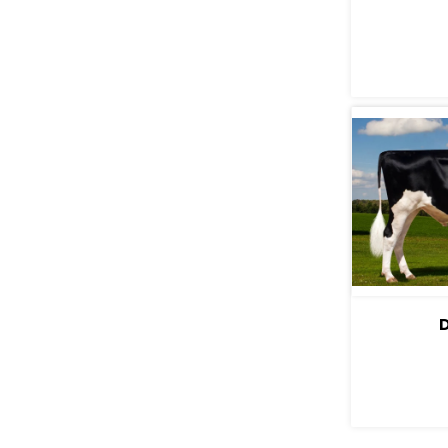
ПО
D
ПО