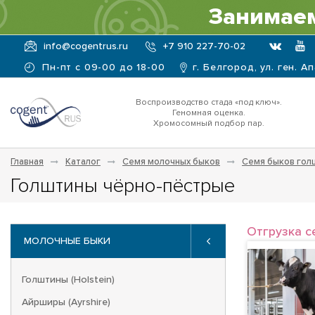
Занимаем
info@cogentrus.ru
+7 910 227-70-02
Пн-пт с 09-00 до 18-00
г. Белгород, ул. ген. А
Воспроизводство стада «под ключ».
Геномная оценка.
Хромосомный подбор пар.
Главная
Каталог
Семя молочных быков
Семя быков гол
Голштины чёрно-пёстрые
Отгрузка с
МОЛОЧНЫЕ БЫКИ
Голштины (Holstein)
Айрширы (Ayrshire)