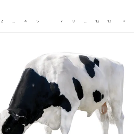
2
...
4
5
6
7
8
...
12
13