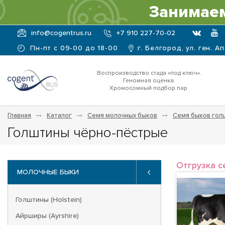
Занимаем
info@cogentrus.ru
+7 910 227-70-02
Пн-пт с 09-00 до 18-00
г. Белгород, ул. ген. А
Воспроизводство стада «под ключ».
Геномная оценка.
Хромосомный подбор пар.
Главная
Каталог
Семя молочных быков
Семя быков гол
Голштины чёрно-пёстрые
Отгрузка с
МОЛОЧНЫЕ БЫКИ
Голштины (Holstein)
Айрширы (Ayrshire)