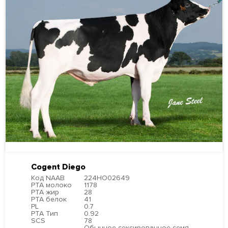
Cogent Diego
Код NAAB
224HO02649
PTA молоко
1178
PTA жир
28
PTA белок
41
PL
0.7
PTA Тип
0.92
SCS
78