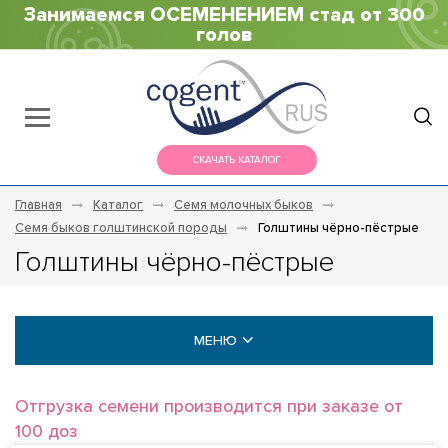
Занимаемся ОСЕМЕНЕНИЕМ стад от 300
голов
СКАЧАТЬ КАТАЛОГ
Главная
Каталог
Семя молочных быков
Семя быков голштинской породы
Голштины чёрно-пёстрые
Голштины чёрно-пёстрые
МЕНЮ
МОЛОЧНЫЕ БЫКИ
Отгрузка семени производится при заказе от
100 доз
Голштины (Holstein)