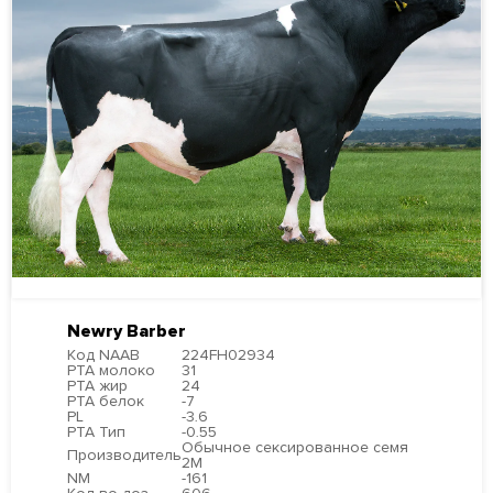
Newry Barber
Код NAAB
224FH02934
PTA молоко
31
PTA жир
24
PTA белок
-7
PL
-3.6
PTA Тип
-0.55
Обычное сексированное семя
Производитель
2М
NM
-161