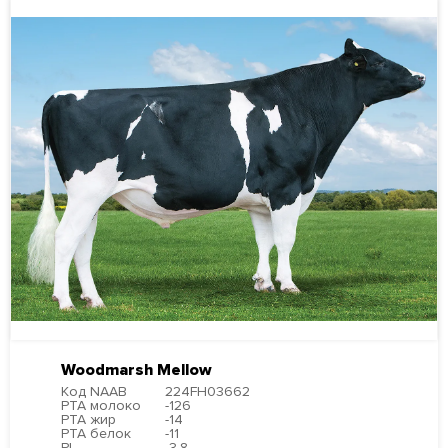
Айрширы (Ayrshire)
Джерсы (Jersey)
МЯСНЫЕ БЫКИ
РОССИЙСКОЕ ПРОИЗВОДСТВО
МЯСНЫЕ БЫКИ ДЛЯ МОЛОЧНЫХ СТАД
ПОИСК БЫКОВ ПО НОМЕРУ ИЛИ КЛИЧКЕ
РАСХОДНЫЕ МАТЕРИАЛЫ И ОБОРУДОВАНИЕ
Woodmarsh Mellow
Код NAAB
224FH03662
PTA молоко
-126
PTA жир
-14
PTA белок
-11
PL
-3.8