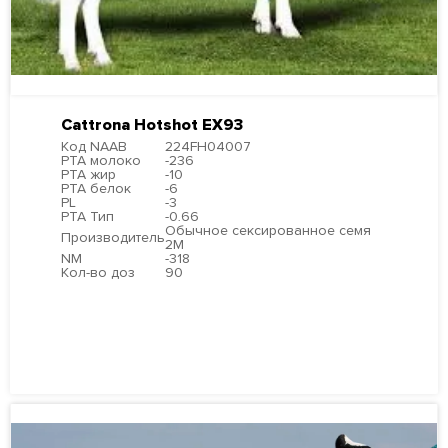
Cattrona Hotshot EX93
Код NAAB
224FH04007
PTA молоко
-236
PTA жир
-10
PTA белок
-6
PL
-3
PTA Тип
-0.66
Обычное сексированное семя
Производитель
2М
NM
-318
Кол-во доз
90
ПОДРОБНЕЕ