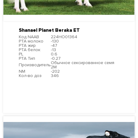
Shanael Planet Beraka ET
Код NAAB
224HO01364
PTA молоко
-130
PTA жир
-47
PTA белок
-13
PL
0.6
PTA Тип
-0.27
Обычное сексированное семя
Производитель
2М
NM
-202
Кол-во доз
346
ПОДРОБНЕЕ