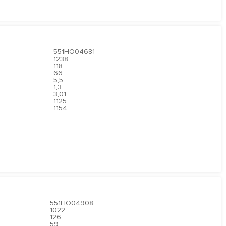
551HO04681
1238
118
66
5,5
1,3
3,01
1125
1154
551HO04908
1022
126
59