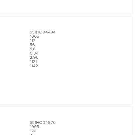
551HO04484
1005
117
56
5,8
0,84
2,96
1121
1142
551HO04976
1995
120