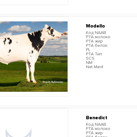
Modello
Код NAAB
PTA молоко
PTA жир
PTA белок
PL
PTA Тип
SCS
NM
Net Merit
ПОДРОБНЕЕ
Benedict
Код NAAB
PTA молоко
PTA жир