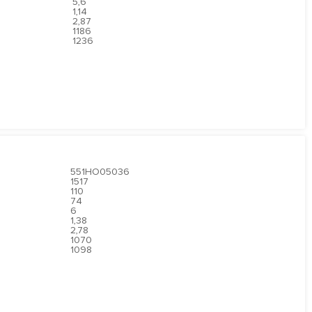
5,6
1,14
2,87
1186
1236
551HO05036
1517
110
74
6
1,38
2,78
1070
1098