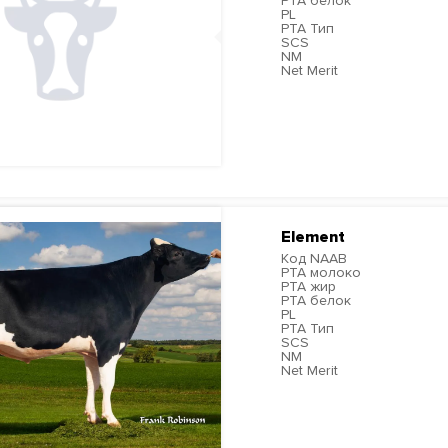
PTA белок
PL
PTA Тип
SCS
NM
Net Merit
ПОДРОБНЕЕ
Element
Код NAAB
PTA молоко
PTA жир
PTA белок
PL
PTA Тип
SCS
NM
Net Merit
ПОДРОБНЕЕ