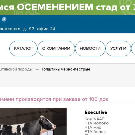
ся ОСЕМЕНЕНИЕМ стад от 
панасенко, д. 97, офис 24
КАТАЛОГ
О КОМПАНИИ
НОВОСТИ
УСЛУГИ
штинской породы
Голштины чёрно-пёстрые
емени производится при заказе от 100 доз
Executive
Код NAAB
PTA молоко
PTA жир
PTA белок