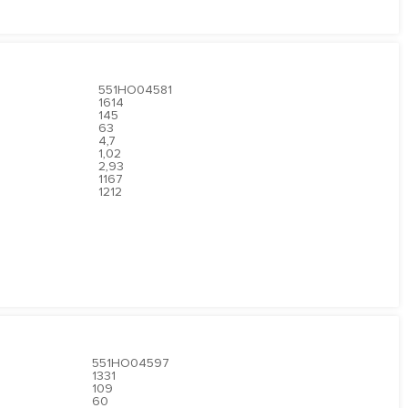
551HO04581
1614
145
63
4,7
1,02
2,93
1167
1212
551HO04597
1331
109
60