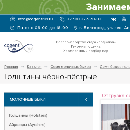
Занимаем
info@cogentrus.ru
+7 910 227-70-02
Пн-пт с 09-00 до 18-00
г. Белгород, ул. ген. А
Воспроизводство стада «под ключ».
Геномная оценка.
Хромосомный подбор пар.
Главная
Каталог
Семя молочных быков
Семя быков гол
Голштины чёрно-пёстрые
Отгрузка с
МОЛОЧНЫЕ БЫКИ
Голштины (Holstein)
Айрширы (Ayrshire)