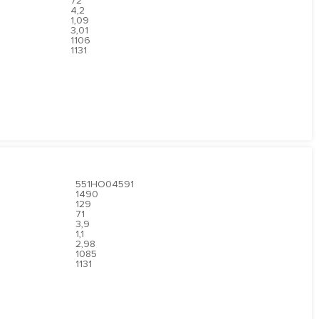
72
4,2
1,09
3,01
1106
1131
551HO04591
1490
129
71
3,9
1,1
2,98
1085
1131