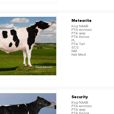
Meteorite
Код NAAB
PTA молоко
PTA жир
PTA белок
PL
PTA Тип
SCS
NM
Net Merit
ПОДРОБНЕЕ
Security
Код NAAB
PTA молоко
PTA жир
PTA белок