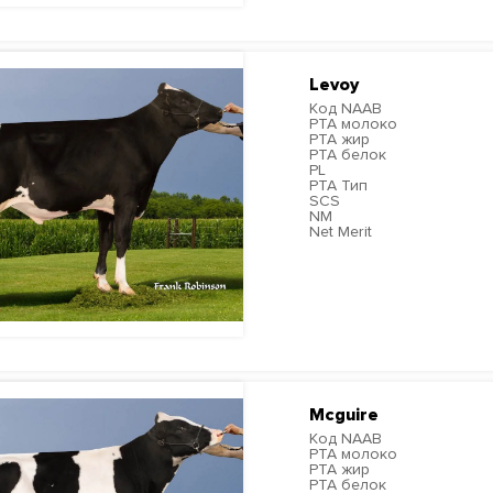
Levoy
Код NAAB
PTA молоко
PTA жир
PTA белок
PL
PTA Тип
SCS
NM
Net Merit
ПОДРОБНЕЕ
Mcguire
Код NAAB
PTA молоко
PTA жир
PTA белок