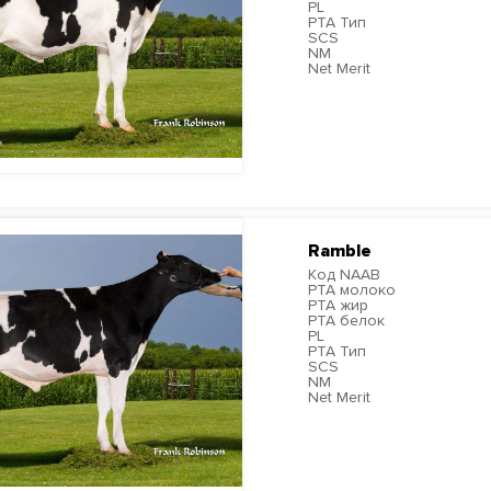
PL
PTA Тип
SCS
NM
Net Merit
ПОДРОБНЕЕ
Ramble
Код NAAB
PTA молоко
PTA жир
PTA белок
PL
PTA Тип
SCS
NM
Net Merit
ПОДРОБНЕЕ