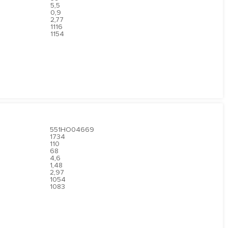
5,5
0,9
2,77
1116
1154
551HO04669
1734
110
68
4,6
1,48
2,97
1054
1083