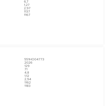
6,7
1,27
2,97
1137
1167
551HO04773
2026
129
71
4,8
1,12
2,94
1162
1183