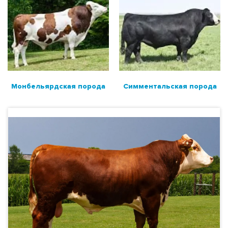
Монбельярдская порода
Симментальская порода