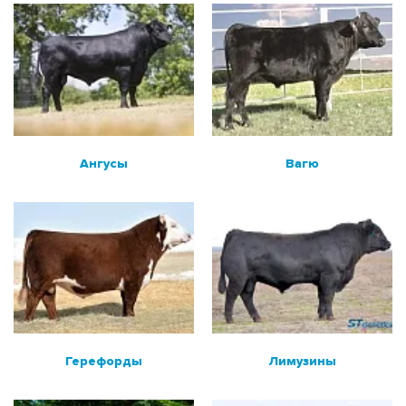
Монбельярдская порода
Лимузины
Герефорды
Симментальская порода
Вагю
Ангусы
Вагю
Ангусы
Шароле
РОССИЙСКОЕ ПРОИЗВОДСТВО
МЯСНЫЕ БЫКИ ДЛЯ МОЛОЧНЫХ СТАД
ПОИСК БЫКОВ ПО НОМЕРУ ИЛИ КЛИЧКЕ
Герефорды
Лимузины
РАСХОДНЫЕ МАТЕРИАЛЫ И ОБОРУДОВАНИЕ