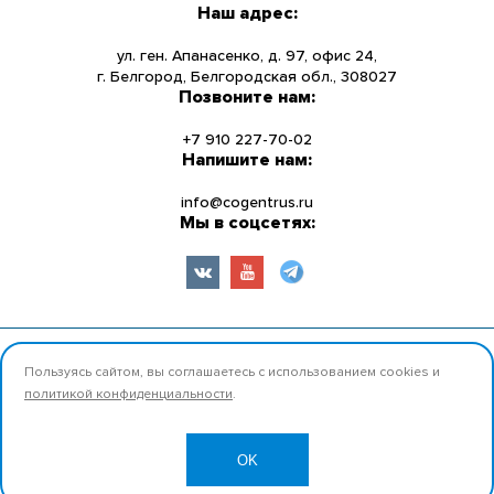
Наш адрес:
О КОМПАНИИ
ул. ген. Апанасенко, д. 97, офис 24,
г. Белгород, Белгородская обл., 308027
Позвоните нам:
НОВОСТИ
+7 910 227-70-02
УСЛУГИ
Напишите нам:
info@cogentrus.ru
ИНФОРМАЦИЯ
Мы в соцсетях:
КОНТАКТЫ
© 2026 ООО «Коджент Рус» Все права защищены.
Пользуясь сайтом, вы соглашаетесь с использованием cookies и
политикой конфиденциальности
.
Разработано:
Продвижение
OK
Карта сайта